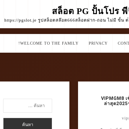
สล็อต PG ปั้นโปร พี
https://pgslot.je รูปสล็อตสล๊อต666สล็อตฝาก-ถอน ไม่มี ขั้น 
WELCOME TO THE FAMILY!
PRIVACY
CON
VIPMGM8 เข
ค้นหา
ล่าสุด2025
สำหรับ:
vi