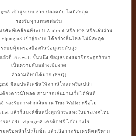
gm8 เข้าสู่ระบบ ง่าย ปลอดภัย ไม่มีสะดุด
รองรับทุกแพลตฟอร์ม
ทรศัพท์เคลื่อนที่ระบบ Android หรือ iOS หรือเล่นผ่าน
 vipmgm8 เข้าสู่ระบบ ได้อย่างลื่นไหล ไม่มีสะดุด
ระบบคุ้มครองป้องกันข้อมูลระดับสูง
ล้วก็ Firewall ชั้นหนึ่ง ข้อมูลของสมาชิกจะถูกรักษา
เป็นความลับอย่างเข้มงวด
คำถามที่พบได้มาก (FAQ)
gm8 มีแอปพลิเคชันให้ดาวน์โหลดหรือเปล่า?
็นต้องดาวน์โหลด สามารถเล่นผ่านเว็บได้ทันที
 รองรับการฝากเงินผ่าน True Wallet หรือไม่?
allet แล้วก็แบงค์ชั้นหนึ่งทุกหัวระแหงในประเทศไทย
ารถขอรับ vipmgm8 เครดิตฟรี ได้อย่างไร?
กรรมหรือหน้าโปรโมชั่น แล้วเลือกกดรับเครดิตฟรีตาม