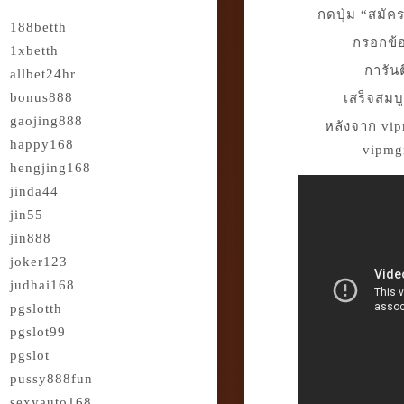
กดปุ่ม “สมัคร
188betth
กรอกข้อม
1xbetth
การันต
allbet24hr
bonus888
เสร็จสมบู
gaojing888
หลังจาก vip
happy168
vipmg
hengjing168
jinda44
jin55
jin888
joker123
judhai168
pgslotth
pgslot99
pgslot
pussy888fun
sexyauto168