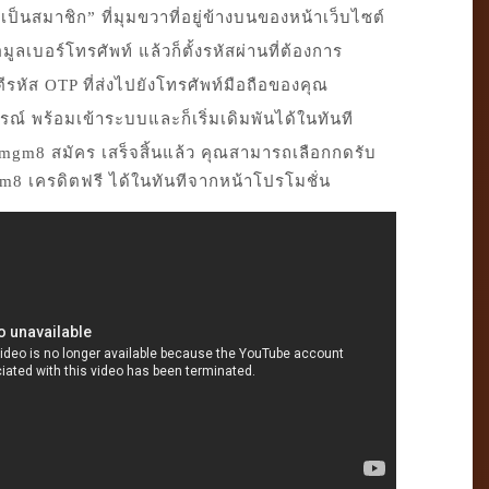
เป็นสมาชิก” ที่มุมขวาที่อยู่ข้างบนของหน้าเว็บไซต์
ูลเบอร์โทรศัพท์ แล้วก็ตั้งรหัสผ่านที่ต้องการ
ีรหัส OTP ที่ส่งไปยังโทรศัพท์มือถือของคุณ
รณ์ พร้อมเข้าระบบและก็เริ่มเดิมพันได้ในทันที
mgm8 สมัคร เสร็จสิ้นแล้ว คุณสามารถเลือกกดรับ
m8 เครดิตฟรี ได้ในทันทีจากหน้าโปรโมชั่น