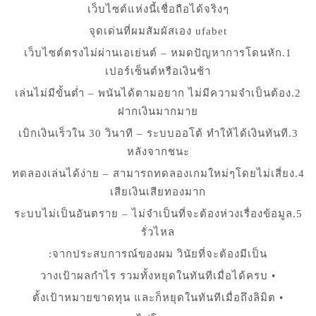
เ
จ
1.เว็บไซต์ตร
2.เล่นไม่มีขั้น
3.เบิกเงินเร็วใ
4.ทดลองเล่นได้ง
5.ระบบไม่เป็นอัน
จากประส