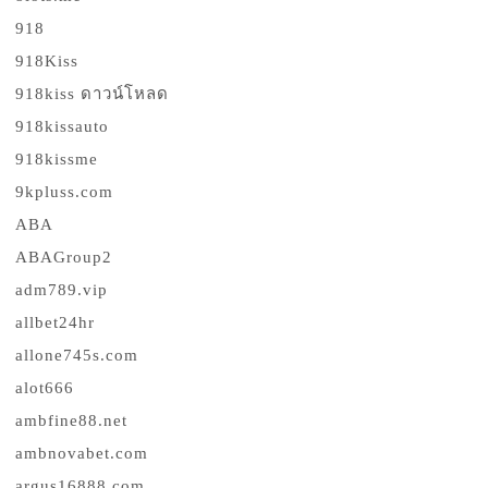
918
918Kiss
918kiss ดาวน์โ
918kissauto
918kissme
9kpluss.com
ABA
ABAGroup2
adm789.vip
allbet24hr
allone745s.com
alot666
ambfine88.net
ambnovabet.co
argus16888.com