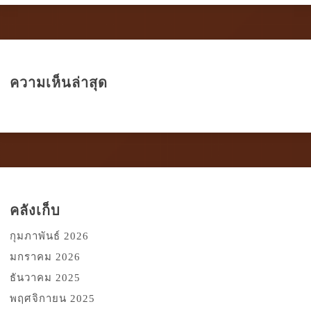
ความเห็นล่า
คลังเก็บ
กุมภาพันธ์ 2026
มกราคม 2026
ธันวาคม 2025
พฤศจิกายน 202