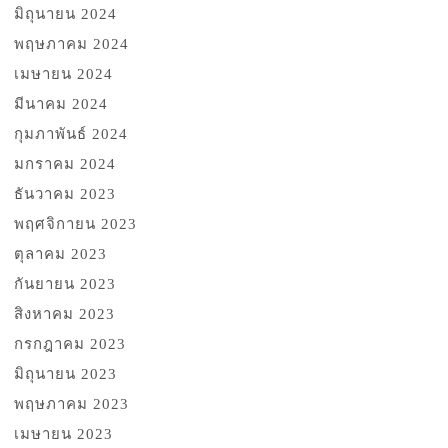
มิถุนายน 2024
พฤษภาคม 2024
เมษายน 2024
มีนาคม 2024
กุมภาพันธ์ 2024
มกราคม 2024
ธันวาคม 2023
พฤศจิกายน 202
ตุลาคม 2023
กันยายน 2023
สิงหาคม 2023
กรกฎาคม 2023
มิถุนายน 2023
พฤษภาคม 2023
เมษายน 2023