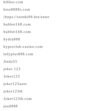
hi6bet.com
hiso8888s.com
https://sretthi99
hubbet168.com
hubbet168.com
hydra888
hyperclub-casi
infyplus888.co
Jinda55
joker 123
Joker123
joker123auto
joker123th
Joker123th.com
juad888