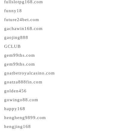
fullslotpg168.c
funny18
future24bet.com
gachawin168.c
gaojing888
GCLUB
gem99ths.com
gem99ths.com
goatbetroyalcas
goatza888fin.c
golden456
gowingo88.com
happy168
hengheng9899.
hengjing168