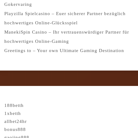
Gokervaring
Playzilla Spielc
hochwertiges On
ManekiSpin Casi
hochwertiges O
Greetings to – 
188betth
1xbetth
allbet24hr
bonus888
gaojing888