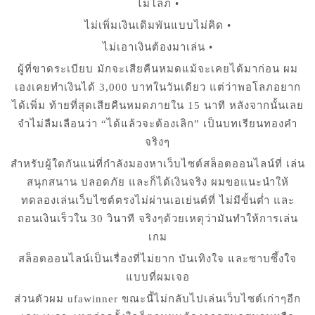
ผู้ที่ขาดระเบี
เองเคยทำเงินได
ได้เพิ่ม ท้ายที่
จำไม่ลืมเลือนว
สำหรับผู้ใดกันแน
สนุกสนาน ปล
ทดลองเล่นเว็บไ
ถอนเงินเร็วใน 
สล็อตออนไลน์เป
ส่วนตัวผม ufawi