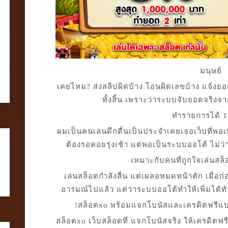
มนุษย์
เคยไหม? ส่งสลิปผิดบ้าง โอนผิดเลขบ้าง แจ้งยอด
ทั้งสิ้น เพราะว่าระบบจับยอดจริงจาก
ผมเป็นคนเล่นดึกดื่นเป็นประจำเคยเจอเว็บที่พ
ต้องรอคอยรุ่งเช้า แต่พอเป็นระบบออโต้ ไม่ว่า
เล่นสล็อตกำลังลื่น แต่เผลอหมดหน้าตัก เมื่อก
อารมณ์ไปแล้ว แต่ว่าระบบออโต้ทำให้เพิ่มได้ท
สล็อตxo พร้อมแจกโบนัสและเครดิตฟรีแบบจ
สล็อตxo เว็บสล็อตที่ แจกโบนัสจริง ให้เครดิตฟร