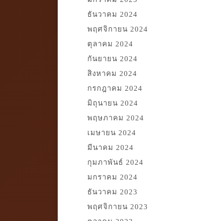
ธันวาคม 2024
พฤศจิกายน 2024
ตุลาคม 2024
กันยายน 2024
สิงหาคม 2024
กรกฎาคม 2024
มิถุนายน 2024
พฤษภาคม 2024
เมษายน 2024
มีนาคม 2024
กุมภาพันธ์ 2024
มกราคม 2024
ธันวาคม 2023
พฤศจิกายน 2023