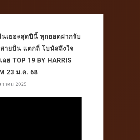
เยอะสุดปีนี้ ทุกยอดฝากรับ
ายปั่น แตกถี่ โบนัสถึงใจ
นเลย TOP 19 BY HARRIS
 23 ม.ค. 68
ันวาคม 2025