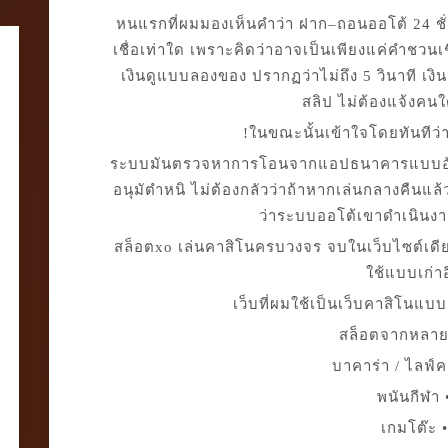
หนแรกที่ผมมองเห็นคำว่า ฝาก–ถอนออโต้ 24 ชั่
เชื่อเท่าใด เพราะคิดว่าอาจเป็นเพียงแค่คำชวนเช
เงินดูแบบลองของ ปรากฏว่าไม่ถึง 5 วินาที เง
สลิป ไม่ต้องแจ้งคน
ในขณะนั้นเข้าใจโดยทันทีว่า
ระบบมันตรวจหาการโอนจากแอปธนาคารแบบอัตโนม
อนุมัตำหนิ ไม่ต้องกลัวว่าถ้าหากเล่นกลางคืนแล้
ว่าระบบออโต้เขาดำเนินงาน
สล็อตxo เล่นคาสิโนครบวงจร จบในเว็บไซต์เดี
ใช้แบบเก่าอ
เว็บที่ผมใช้เป็นเว็บคาสิโนแบบ
• พนันก
• เกมโต๊ะ