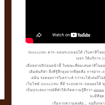
Slotxo24hr ฝาก–ถอนระบบออโต้ เว็บคาสิโนอ
วงจร ให้บริการ 24
เมื่อหลายปีก่อนหน้านี้ ในขณะที่ผมเล่นคาสิโนออ
เดิมพันกีฬา สิ่งที่รู้สึกยุ่งยากที่สุดคือ การฝ
ดมิน รอคอยการวิเคราะห์ กว่าจะได้เล่นก็ไ
เว็บไซต์ slotxo24hr ที่มี ระบบฝาก–ถอนออโต้ 
เป็นประสบการณ์ที่ทำให้เกิดความรู้สึกว่า
slotxo
จะมีที่สุด
เริ่มจากความสงสัย… จนถึงกลา