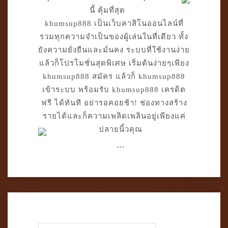
นี้ คุ้มที่สุด
khumsup888 เป็นเว็บคาสิโนออนไลน์ที่
รวมทุกความจำเป็นของผู้เล่นในที่เดียว ทั้ง
ยังความยั่งยืนและมั่นคง ระบบที่ใช้งานง่าย
แล้วก็โปรโมชั่นสุดพิเศษ เริ่มต้นง่ายๆเพียง
khumsup888 สมัคร แล้วก็ khumsup888
เข้าระบบ พร้อมรับ khumsup888 เครดิต
ฟรี ได้ทันที อย่ารอคอยช้า! ช่องทางสร้าง
รายได้และก็ความเพลิดเพลินอยู่เพียงแค่
ปลายนิ้วคุณ
…
ค้นหา