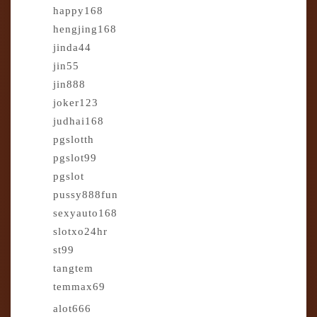
happy168
hengjing168
jinda44
jin55
jin888
joker123
judhai168
pgslotth
pgslot99
pgslot
pussy888fun
sexyauto168
slotxo24hr
st99
tangtem
temmax69
alot666