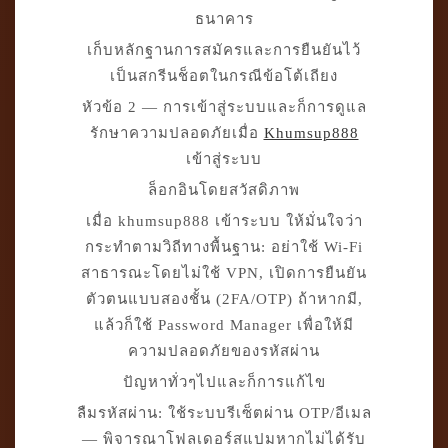
ธนาคาร
เก็บหลักฐานการสมัครและการยืนยันไว้
เป็นสกรีนช็อตในกรณีข้อโต้เถียง
หัวข้อ 2 — การเข้าสู่ระบบและก็การดูแล
รักษาความปลอดภัยเมื่อ
Khumsup888
เข้าสู่ระบบ
ล็อกอินโดยสวัสดิภาพ
เมื่อ khumsup888 เข้าระบบ ให้มั่นใจว่า
กระทำตามวิถีทางพื้นฐาน: อย่าใช้ Wi-Fi
สาธารณะโดยไม่ใช้ VPN, เปิดการยืนยัน
ตัวตนแบบสองชั้น (2FA/OTP) ถ้าหากมี,
แล้วก็ใช้ Password Manager เพื่อให้มี
ความปลอดภัยของรหัสผ่าน
ปัญหาทั่วๆไปและก็การแก้ไข
ลืมรหัสผ่าน: ใช้ระบบรีเซ็ตผ่าน OTP/อีเมล
— พิจารณาโฟลเดอร์สแปมหากไม่ได้รับ