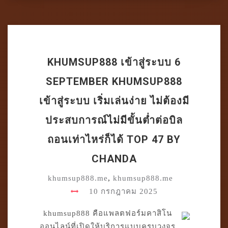
KHUMSUP888 เข้าสู่ระบบ 6
SEPTEMBER KHUMSUP888
เข้าสู่ระบบ เริ่มเล่นง่าย ไม่ต้องมี
ประสบการณ์ไม่มีขั้นต่ำต่อบิล
ถอนเท่าไหร่ก็ได้ TOP 47 BY
CHANDA
khumsup888.me
,
khumsup888.me
10 กรกฎาคม 2025
khumsup888 คือแพลตฟอร์มคาสิโน
ออนไลน์ที่เปิดให้บริการแบบครบวงจร