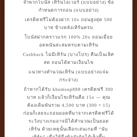
จำพวกโบนัส เทิร์นโอเวอร์ (แบบอย่าง) ข้อ
กำหนดการถอน (แบบอย่าง)
เครดิตฟรีไม่ต้องฝาก 10x ถอนสูงสุด 500
บาท ข้างหลังเทิร์นครบ
โบนัสฝากคราวแรก 100% 20x ถอนเมื่อย
อดพนันสะสมครบตามเทิร์น
Cashback ไม่มีเทิร์น (บางโปร) คืนเป็นเลิศ
สด ถอนได้ตามเงื่อนไข
แนวทางคำนวณเทิร์น (แบบอย่างแจ่ม
กระจ่าง)
ถ้าหากได้รับ khumsup888 เครดิตฟรี 300
บาท แล้วก็เงื่อนไขเทิร์นคือ 15x — คุณ
ต้องเดิมพันรวม 4,500 บาท (300 × 15)
ก่อนก็เลยจะถอนยอดที่มาจากเครดิตฟรีได้
ระวังบางเกมอาจมิได้คำนวณเป็นยอด
เทิร์น ด้วยเหตุนั้นเลือกเล่นเกมที่ “นับ
เทิร์น” เพื่อให้ถึงข้อจำกัดได้เร็วขึ้น