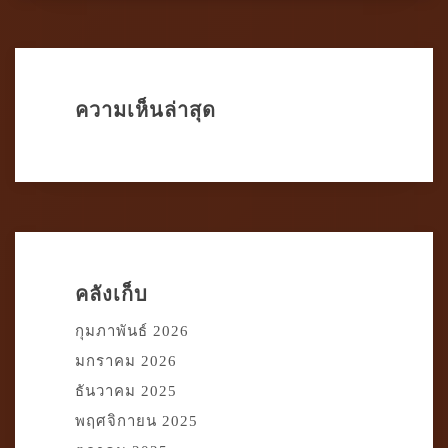
ความเห็นล่าสุด
คลังเก็บ
กุมภาพันธ์ 2026
มกราคม 2026
ธันวาคม 2025
พฤศจิกายน 2025