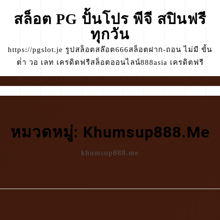
p
สล็อต PG ปั้นโปร พีจี สปินฟรี
o
ทุกวัน
t
https://pgslot.je รูปสล็อตสล๊อต666สล็อตฝาก-ถอน ไม่มี ขั้น
ต่ํา วอ เลท เครดิตฟรีสล็อตออนไลน์888asia เครดิตฟรี
Close
Menu
หมวดหมู่:
Khumsup888.me
khumsup888.me