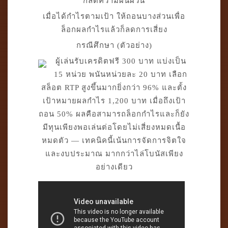
ก็ลดความผันผวน
เมื่อได้กำไรตามเป้า ให้ถอนบางส่วนเพื่อ
ล็อกผลกำไรแล้วก็ลดการเสี่ยง
กรณีศึกษา (ตัวอย่าง)
ผู้เล่นรับเครดิตฟรี 300 บาท แบ่งเป็น
15 หน่วย พนันหน่วยละ 20 บาท เลือก
สล็อต RTP สูงขึ้นมากยิ่งกว่า 96% และตั้ง
เป้าหมายผลกำไร 1,200 บาท เมื่อถึงเป้า
ถอน 50% ผลคือสามารถล็อกกำไรและก็ยัง
มีทุนเพียงพอเล่นต่อโดยไม่เสี่ยงหมดเนื้อ
หมดตัว — เทคนิคนี้เน้นการจัดการจิตใจ
และงบประมาณ มากกว่าไล่โบนัสเพียง
อย่างเดียว