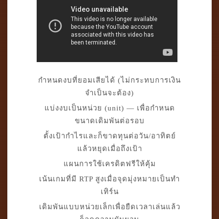
กำหนดงบที่ยอมเสียได้ (ไม่กระทบการเงิน
จำเป็นจะต้อง)
แบ่งงบเป็นหน่วย (unit) — เพื่อกำหนด
ขนาดเดิมพันต่อรอบ
ตั้งเป้ากำไรและก็ขาดทุนต่อวัน/อาทิตย์
แล้วหยุดเมื่อถึงเป้า
แผนการใช้เครดิตฟรีให้คุ้ม
เน้นเกมที่มี RTP สูงเมื่อจุดมุ่งหมายเป็นทำ
เทิร์น
เดิมพันแบบหน่วยเล็กเพื่อยืดเวลาเล่นแล้ว