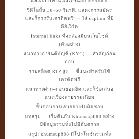
วิดีโอสั้น 30–60 วินาที: แสดงการสมัคร
และก็การรับเครดิตฟรี — ใส่ caption ที่มี
คีย์เวิร์ด
Internal links ที่จะต้องมีบนเว็บไซต์
(ตัวอย่าง)
แนวทางการันตีบัญชี (KYC) — สำคัญก่อน
ถอน
รวมสล็อต RTP สูง — ชี้แนะสำหรับใช้
เครดิตฟรี
แนวทางฝาก–ถอนยอดฮิต และก็ข้อเสนอ
แนะเรื่องค่าธรรมเนียม
ขั้นตอนการเล่นอย่างรับผิดชอบ
บทสรุป — เริ่มต้นกับ Khumsup888 อย่าง
มีข้อมูลรวมทั้งไม่มีอันตราย
สรุป: khumsup888 มีโปรโมชั่นรวมทั้ง