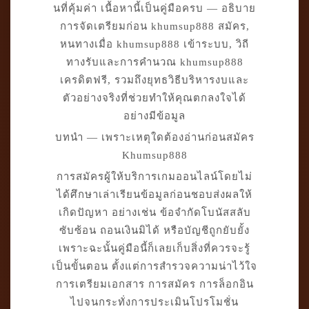
นที่คุ้มค่า เนื้อหานี้เป็นคู่มือครบ — อธิบาย
การจัดเตรียมก่อน khumsup888 สมัคร,
หนทางเมื่อ khumsup888 เข้าระบบ, วิถี
ทางรับและการคำนวณ khumsup888
เครดิตฟรี, รวมถึงยุทธวิธีบริหารงบและ
ตัวอย่างจริงที่ช่วยทำให้คุณตกลงใจได้
อย่างมีข้อมูล
บทนำ — เพราะเหตุใดต้องอ่านก่อนสมัคร
Khumsup888
การสมัครผู้ให้บริการเกมออนไลน์โดยไม่
ได้ศึกษาเล่าเรียนข้อมูลก่อนชอบส่งผลให้
เกิดปัญหา อย่างเช่น ข้อจำกัดโบนัสสลับ
ซับซ้อน ถอนเงินมิได้ หรือบัญชีถูกยับยั้ง
เพราะฉะนั้นคู่มือนี้ก็เลยเก็บสิ่งที่ควรจะรู้
เป็นขั้นตอน ตั้งแต่การสำรวจความน่าไว้ใจ
การเตรียมเอกสาร การสมัคร การล็อกอิน
ไปจนกระทั่งการประเมินโปรโมชั่น