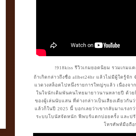
918kiss รีวิวเกมยอดนิยม รวมเกมแตกหน
ถ้าเกิดกล่าวถึงชื่อ allbet24hr แล้วไม่มีผู้ใดรู
แวดวงสล็อตไปหนึ่งรายการใหญ่ๆแล้ว เนื่องจากนี
ในใจนักเดิมพันคนไทยมายาวนานหลายปี ด้วยก
ของผู้เล่นนับแสน ที่ต่างกล่าวเป็นเสียงเดียวกัน
แล้วก็ในปี 2025 นี้ บอกเลยว่าเขากลับมาแรงกว่า
ระบบโบนัสจัดหนัก ฟีพบร์แตกบ่อยครั้ง และปรั
โทรศัพท์มือถือท