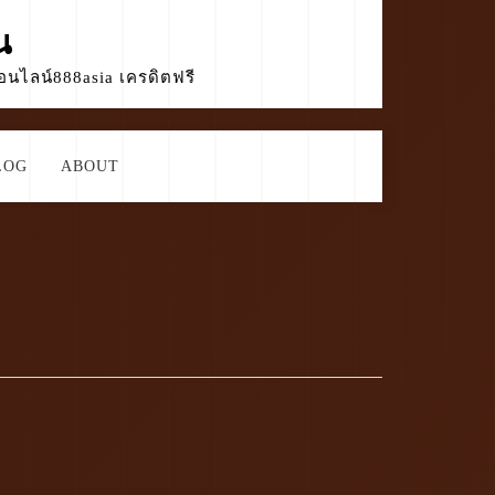
น
ออนไลน์888asia เครดิตฟรี
LOG
ABOUT