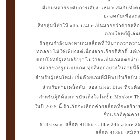
มีเกมหลายระดับการเสี่ยง: เหมาะสมกับทั้งคนท
ปลอดภัยเพื่อสะ
สิ่งกลุ่มนี้ทำให้ allbet24hr เป็นมากกว่าค่ายส
ตอบโจทย์ผู้เล่
ถ้าคุณกำลังมองหาเกมสล็อตที่ให้มากกว่าคว
ทดลอง ไม่ใช่เพียงแต่เนื่องจากเกียรติศักดิ์ แต
ตอบโจทย์ผู้เล่นจริงๆ” ไม่ว่าจะเป็นเกมแตกง่
หลายของรูปแบบเกม ทุกสิ่งทุกอย่างในค่ายนี้ล
สำหรับผู้เล่นใหม่: เริ่มด้วยเกมที่มีฟีพบร์ฟรีสป
สำหรับสายเคล็ดลับ: ลอง Great Blue ที่จะ
สำหรับผู้ที่ต้องการบันเทิงใจไม่ซ้ำ: Monkey T
ในปี 2025 นี้ ถ้าเกิดจะเลือกค่ายสล็อตที่จะสร้า
ชื่อแรกที่คุณค
918kissme สล็อต 918kiss allbet24hr.store
สล็อต 918kissสมัคร