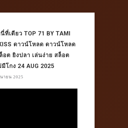
นี่ที่เดียว TOP 71 BY TAMI
KISS ดาวน์โหลด ดาวน์โหลด
ล็อต ยิงปลา เล่นง่าย สล็อต
ไม่มีโกง 24 AUG 2025
ถุนายน 2025