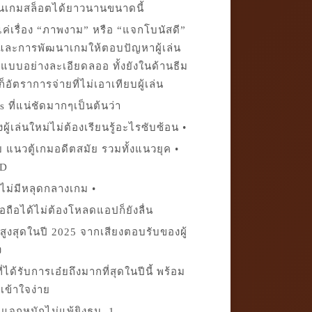
่นเกมสล็อตได้ยาวนานขนาดนี้?
่แค่เรื่อง “ภาพงาม” หรือ “แจกโบนัสดี”
ยดและการพัฒนาเกมให้ตอบปัญหาผู้เล่น
กแบบอย่างละเอียดลออ ทั้งยังในด้านธีม
อัตราการจ่ายที่ไม่เอาเทียบผู้เล่น
ที่แน่ชัดมากๆเป็นต้นว่า:
• การพัฒนาเกมแบบเน้นย้ำ ความง่ายในการรู้เรื่องผู้เล่นใหม่ไม่ต้องเรียนรู้อะไรซับซ้อน
ย แนวตู้เกมอดีตสมัย รวมทั้งแนวยุค
3D
• ระบบเกมเสถียร ไม่มีกระเด้ง ไม่มีหลุดกลางเกม
ือถือได้ไม่ต้องโหลดแอปก็ยังลื่น
ูงสุดในปี 2025 จากเสียงตอบรับของผู้
ง
่ได้รับการเอ๋ยถึงมากที่สุดในปีนี้ พร้อม
เข้าใจง่าย:
1. Robin Hood – วีรบุรุษในตำนานที่แจกหนักไม่แพ้ยิงธนู