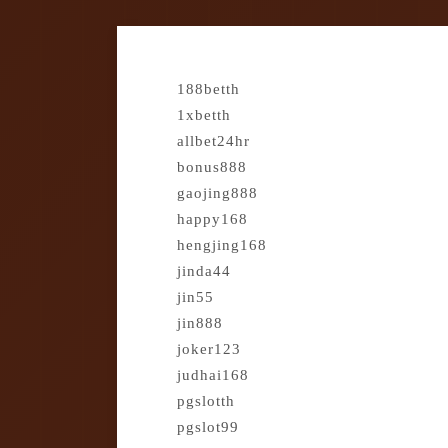
188betth
1xbetth
allbet24hr
bonus888
gaojing888
happy168
hengjing168
jinda44
jin55
jin888
joker123
judhai168
pgslotth
pgslot99