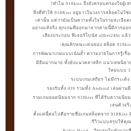
ทำไม 918kiss ถึงยังครอบครองใจผู้เล
สิ่งที่ทำให้ 918Kiss อยู่ยาวในวงการสล็อตไม่ใช
เท่านั้น แต่ว่ามันเป็นความตั้งใจในรายละเอี
อย่างแท้จริง ทุกเกมที่ออกมาจากค่ายนี้มีการออ
เสียงประกอบ ฟีเจอร์โบนัส allbet24hr แล้วก็
คุณลักษณะเด่นของ สล็อต 918kiss 
• มีธีมมากมาย ทั้งยังแนวคลาสสิก แนวเทพนิยา
ใหม่แบบ 
รองรับทั้ง iOS รวมทั้ง Android เล่นผ่านม
รวมเกมยอดนิยมจาก 918kiss ที่ได้รับความนิยมส
เล่นตัวจริ
ตั้งแต่นี้ต่อไปคือรายชื่อเกมสล็อตจาก 918Kiss ที
รีวิวแบบสรุปให้คุณ