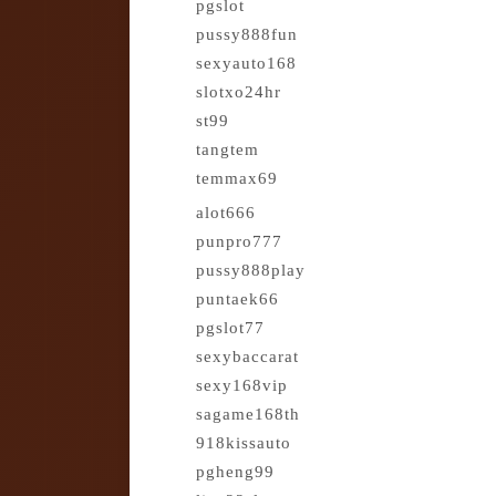
pgslot
pussy888fun
sexyauto168
slotxo24hr
st99
tangtem
temmax69
alot666
punpro777
pussy888play
puntaek66
pgslot77
sexybaccarat
sexy168vip
sagame168th
918kissauto
pgheng99