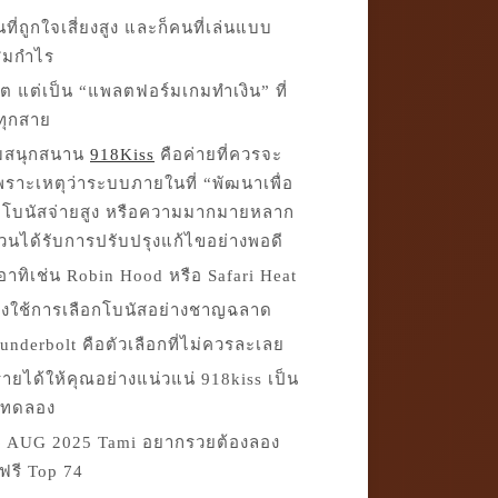
ี่ถูกใจเสี่ยงสูง และก็คนที่เล่นแบบ
สมกำไร
ล็อต แต่เป็น “แพลตฟอร์มเกมทำเงิน” ที่
นทุกสาย
ามสนุกสนาน
918Kiss
คือค่ายที่ควรจะ
่เพราะเหตุว่าระบบภายในที่ “พัฒนาเพื่อ
าย โบนัสจ่ายสูง หรือความมากมายหลาก
้วนได้รับการปรับปรุงแก้ไขอย่างพอดี
ิน อาทิเช่น Robin Hood หรือ Safari Heat
ต้องใช้การเลือกโบนัสอย่างชาญฉลาด
hunderbolt คือตัวเลือกที่ไม่ควรละเลย
งรายได้ให้คุณอย่างแน่วแน่ 918kiss เป็น
วรทดลอง
 26 AUG 2025 Tami อยากรวยต้องลอง
ฟรี Top 74