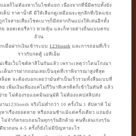
บอลก็ไม่ต้องหาเว็บไซต์แยก เนื่องจากที่นี่มีครบทั้งยัง
ต็ป ราคาน้ำดี มีให้เลือกดูเหมือนจะทุกลีกที่เปิดแข่ง
ูกใจสายเสี่ยงโชคเบาๆก็มีสลากกินแบ่งให้เล่นอีกทั้ง
ย ลอตเตอรี่ลาว หวยหุ้น และก็หวยต่างถิ่นแบบครบ
ถ้วน
กเมื่อฝากเงินเข้าระบบ
123lionth
และการถอนที่เร็ว
ราวกับกดตู้ เอทีเอ็ม
ไม่เชื่อเว็บไซต์คาสิโนกันแล้ว เพราะเหตุว่าโดนโกงมา
ระเด็นการฝากถอนเลยเป็นจุดที่เราพิจารณาสูงที่สุด
ล็อต จะต้องบอกเลยว่ามันทำเป็นเร็วรวมทั้งลื่นแบบที่
ย เพิ่มเงินเพียงแค่ไม่กี่วินาทีเครดิตก็เข้าในทันที แล้ว
ก็ง่าย ไม่ต้องรอแอดมินอนุมัติ ไม่ต้องแคปสลิปส่ง
าน123lionth จริงไม่ต่ำกว่า 10 ครั้งใน 1 สัปดาห์ ไม่
หาเรื่องยอดหาย หรือถอนช้าแม้แต่ครั้งเดียว แถมยัง
 ไม่จำกัดรอบถอนในทุกๆวันอีกด้วย คนที่เล่นเก่งๆวัน
เดียวถอน 4-5 ครั้งก็ยังไม่มีปัญหาอะไร