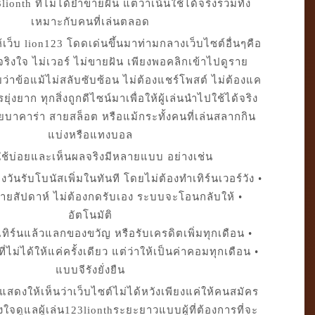
onth ที่ไม่ได้ย้ำขายฝัน แต่ว่าเน้นใช้ได้จริงรวมทั้ง
เหมาะกับคนที่เล่นตลอด
ห้เว็บ lion123 โดดเด่นขึ้นมาท่ามกลางเว็บไซต์อื่นๆคือ
จริงใจ ไม่เวอร์ ไม่ขายฝัน เพียงพอคลิกเข้าไปดูราย
ยว่าข้อแม้ไม่สลับซับซ้อน ไม่ต้องแชร์โพสต์ ไม่ต้องแค
่งยาก ทุกสิ่งถูกดีไซน์มาเพื่อให้ผู้เล่นนำไปใช้ได้จริง
ยบาคาร่า สายสล็อต หรือแม้กระทั้งคนที่เล่นสลากกิน
แบ่งหรือแทงบอล
่ใช้บ่อยและเห็นผลจริงมีหลายแบบ อย่างเช่น
• ฝากคราวแรกของวันรับโบนัสเพิ่มในทันที โดยไม่ต้องทำเทิร์นเวอร์วัง
ยรายสัปดาห์ ไม่ต้องกดรับเอง ระบบจะโอนกลับให้
อัตโนมัติ
• โปรสะสมยอดเทิร์นแล้วแลกของขวัญ หรือรับเครดิตเพิ่มทุกเดือน
นที่ไม่ได้ให้แค่ครั้งเดียว แต่ว่าให้เป็นค่าคอมทุกเดือน
แบบจีรังยั่งยืน
ี้แสดงให้เห็นว่าเว็บไซต์ไม่ได้หวังเพียงแค่ให้คนสมัคร
้งใจดูแลผู้เล่น123lionthระยะยาวแบบผู้ที่ต้องการที่จะ