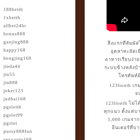
188betth
1xbetth
allbet24hr
bonus888
gaojing888
สิ่งแรกที่สัมผั
happy168
อุตสาหะยัดเ
hengjing168
อาหารเรียบง่าย
jinda44
ระบบข้างหลังบ้า
jin55
โทรศัพท์ม
jin888
123lionth เก
joker123
จน
judhai168
123lionth ไม่ไ
pgslotth
ทุกแนว ตั้งแต่บ
pgslot99
1,000 เกมจากค่
pgslot
อินเตอร์ที่บา
pussy888fun
sexyauto168