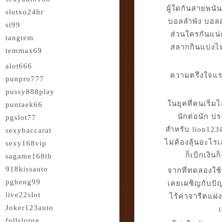
ผู้ใดกันสายพนัน
slotxo24hr
บอลลำพัง บอลสเ
st99
ส่วนใครกันแน่ถ
tangtem
สลากกินแบ่งไท
temmax69
alot666
ความตรึงใจแร
punpro777
pussy888play
ในยุคที่คนเริ่ม
puntaek66
นักต่อนัก ป
pgslot77
สำหรับ lion123ส
sexybaccarat
ไม่ต้องลุ้นอะไรเล
sexy168vip
ก็เบิกเงิน
sagame168th
918kissauto
จากที่ทดลองใช้ง
pgheng99
เคยเผชิญกับปัญ
live22slot
ไร้ค่าจารีตแฝง
Joker123auto
fullslotpg