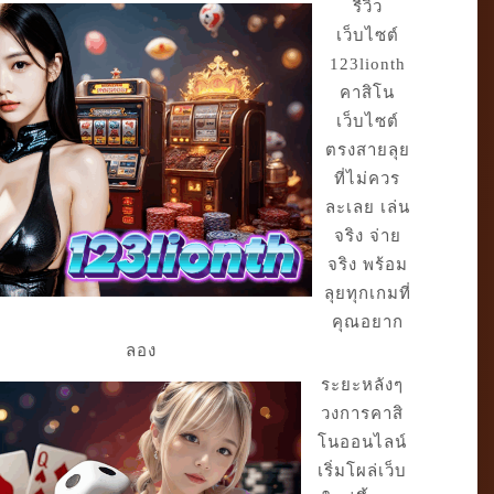
รีวิว
เว็บไซต์
123lionth
คาสิโน
เว็บไซต์
ตรงสายลุย
ที่ไม่ควร
ละเลย เล่น
จริง จ่าย
จริง พร้อม
ลุยทุกเกมที่
คุณอยาก
ลอง
ระยะหลังๆ
วงการคาสิ
โนออนไลน์
เริ่มโผล่เว็บ