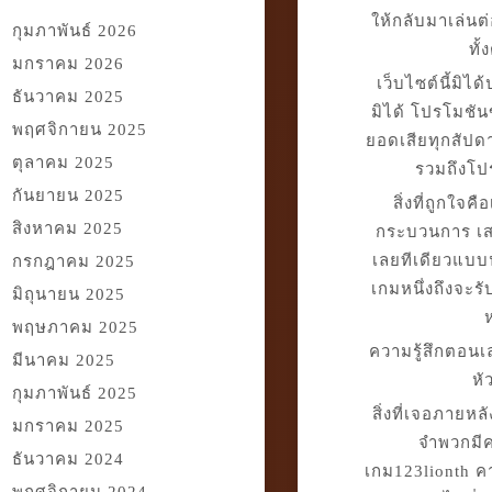
ให้กลับมาเล่นต่
กุมภาพันธ์ 2026
ทั
มกราคม 2026
เว็บไซต์นี้มิ
ธันวาคม 2025
มิได้ โปรโมชันข
พฤศจิกายน 2025
ยอดเสียทุกสัปด
ตุลาคม 2025
รวมถึงโป
กันยายน 2025
สิ่งที่ถูกใจ
สิงหาคม 2025
กระบวนการ เสมื
เลยทีเดียวแบบน
กรกฎาคม 2025
เกมหนึ่งถึงจะร
มิถุนายน 2025
พฤษภาคม 2025
ความรู้สึกตอนเล่
มีนาคม 2025
หั
กุมภาพันธ์ 2025
สิ่งที่เจอภาย
มกราคม 2025
จำพวกมีค
ธันวาคม 2024
เกม123lionth คา