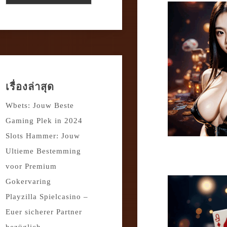
เรื่องล่าสุด
Wbets: Jouw Beste
Gaming Plek in 2024
Slots Hammer: Jouw
Ultieme Bestemming
voor Premium
Gokervaring
Playzilla Spielcasino –
Euer sicherer Partner