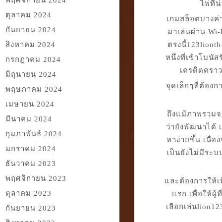
พฤศจิกายน 2024
ไพ่ที่
ตุลาคม 2024
เกมสล็อตบางค่า
กันยายน 2024
มาเล่นผ่าน Wi-F
ตรงนี้123lionth
สิงหาคม 2024
หนึ่งที่เข้าโบน
กรกฎาคม 2024
เครดิตคราว
มิถุนายน 2024
จุดเล็กๆที่ต้องก
พฤษภาคม 2024
เมษายน 2024
ถึงแม้ภาพรวมจะด
มีนาคม 2024
ว่ายังพัฒนาได้ 
กุมภาพันธ์ 2024
หาง่ายขึ้น เนื่
มกราคม 2024
เป็นยังไม่มีระ
ธันวาคม 2023
พฤศจิกายน 2023
และต้องการให้เพ
ตุลาคม 2023
แรก เพื่อให้ผู้
เลือกเล่นlion1
กันยายน 2023