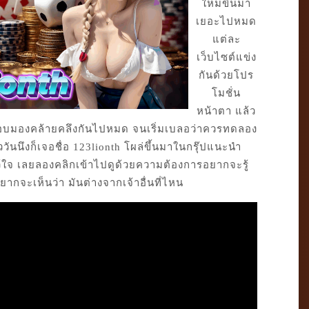
ใหม่ขึ้นมา
เยอะไปหมด
แต่ละ
เว็บไซต์แข่ง
กันด้วยโปร
โมชั่น
หน้าตา แล้ว
ที่ชอบมองคล้ายคลึงกันไปหมด จนเริ่มเบลอว่าควรทดลอง
ววันนึงก็เจอชื่อ 123lionth โผล่ขึ้นมาในกรุ๊ปแนะนำ
าไว้ใจ เลยลองคลิกเข้าไปดูด้วยความต้องการอยากจะรู้
ยากจะเห็นว่า มันต่างจากเจ้าอื่นที่ไหน