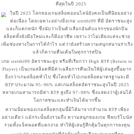
ที่สุดในปี 2025
ในปี 2025 โลกของเกมสล็อตออนไลน์ยังคงเป็นที่
ต่อเนื่อง โดยเฉพาะอย่างยิ่งเกม sretthi99 ที่มี อ
และก็แตกหนัก ซึ่งนับว่าเป็นตัวเลือกอันดับแรกๆของ
สล็อตทั้งยังมือใหม่และก็มืออาชีพ เพราะว่าไม่เพียง
เพิ่มช่องทางในการได้กำไร แต่ว่ายังสร้างความสนุกสน
แล้วก็ความตื่นเต้นในทุกการสปิน
เกม sretthi99 อัตราชนะสูง หรือที่เรียกว่า High RTP 
Player) เป็นเกมสล็อตที่มีค่าเฉลี่ยการคืนเงินให้ผู้เล่น
ยิ่งกว่าเกมสล็อตทั่วไป ซึ่งโดยทั่วไปเกมสล็อตมาต
RTP ประมาณ 95–96% แต่เกมสล็อตอัตราชนะสูงใน
หลายเกมสามารถมีค่า RTP สูงถึง 97–98% ซึ่งแสดงว่าผ
โอกาสชนะและทำเงินได้มากขึ้น
ความนิยมของเกมสล็อตกลุ่มนี้มิได้มาจากจำนวน RT
อย่างเดียว แม้กระนั้นยังรวมถึง ความสนุกของเกม ฟี
รวมทั้งแจ็คพอตที่แตกง่าย ทำให้ผู้เล่นรู้สึกคุ้มในทุ