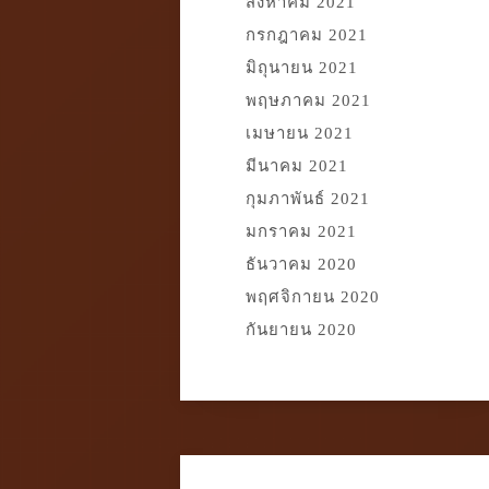
สิงหาคม 2021
กรกฎาคม 2021
มิถุนายน 2021
พฤษภาคม 2021
เมษายน 2021
มีนาคม 2021
กุมภาพันธ์ 2021
มกราคม 2021
ธันวาคม 2020
พฤศจิกายน 2020
กันยายน 2020