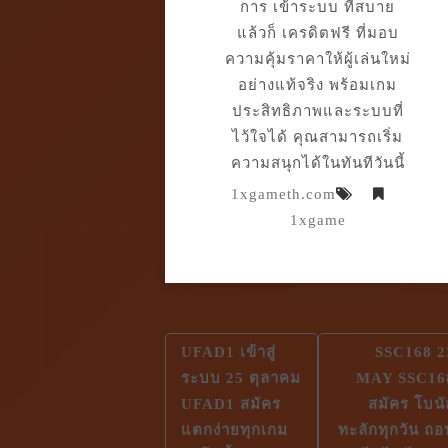
การ เข้าระบบ ที่สบาย
แล้วก็ เครดิตฟรี ที่มอบ
ความคุ้มราคาให้ผู้เล่นใหม่
อย่างแท้จริง พร้อมเกม
ประสิทธิภาพและระบบที่
ไว้ใจได้ คุณสามารถเริ่ม
ความสนุกได้ในทันทีวันนี้
1xgameth.com
1xgame
แน
UFAD1 เข้าสู่
SSC1
ระบบ 25 ตุลาคม
MAY S
UFAD1 สมัคร
สมัคร
แตกง่ายทุกเกม
ทะลักทุกว