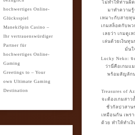
bezüglich
ไม่ทำให้ท่านผิ
hochwertiges Online-
มาทำความรู้จ
เหมาะกับสายทุน
Glücksspiel
เกมสล็อตกับพวก
ManekiSpin Casino –
เลยว่า เกมดูเห
Ihr vertrauenswürdiger
เล่นด้วยเงินทุ
Partner für
มั่น
hochwertiges Online-
• Lucky Neko: จ
Gaming
ว่านี่คือเกมแม
Greetings to – Your
พร้อมสัญลัก
own Ultimate Gaming
Destination
จะต้องเกมสาวถ้
ชั่วกัลปวสาน
เหมือนกัน เพรา
ด้วย ทำให้ทำเง