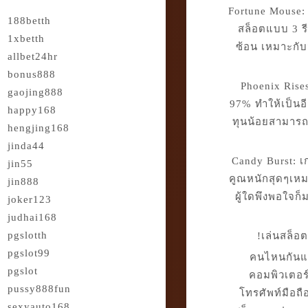
• Fortune Mouse
188betth
สล็อตแบบ 3 รีล
1xbetth
ซ้อน เหมาะกับ
allbet24hr
bonus888
• Phoenix Ris
gaojing888
97% ทำให้เป็นอ
happy168
ทุนน้อยสามารถเ
hengjing168
jinda44
• Candy Burst: 
jin55
คูณหนักสุดๆเหม
jin888
ผู้ใดพึงพอใจก
joker123
judhai168
pgslotth
เล่นสล็อต
pgslot99
คนไหนกันแน่
pgslot
คอมพิวเตอร์
pussy888fun
โทรศัพท์มือถ
sexyauto168