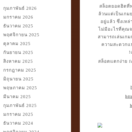
สล็อตยอดฮิตที่
กุมภาพันธ์ 2026
ล้วนแต่เป็นเกม
มกราคม 2026
อยู่แล้ว ซึ่งเหล
ธันวาคม 2025
ไม่มีอะไรที่คุณ
พฤศจิกายน 2025
สามารถเล่นเกมกั
ตุลาคม 2025
ความสะดวกแบบ
กันยายน 2025
สล็อตแตกง่าย f
สิงหาคม 2025
กรกฎาคม 2025
มิถุนายน 2025
พฤษภาคม 2025
htt
มีนาคม 2025
h
กุมภาพันธ์ 2025
มกราคม 2025
ธันวาคม 2024