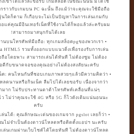
เข้าได้แล้วล่ะขอรับ เกมสล็อตในขณะนี้นั้น มิได้ใช้
ราวกับเกมบน PC ฉะนั้น ถึงแม้ว่าจะคุณจะใช้มือถือ
ุ่นใดก็ตาม ก็เกือบจะไม่เป็นปัญหาในการเล่นเกมกับ
อแค่คุณมีอินเทอร์เน็ตที่ใช้งานได้ก็พอแล้วล่ะครับผม
สามารถมาสนุกกันได้เลย!
ช้งานบนโทรศัพท์มือถือ: ทุกเกมสล็อตpgของพวกเรา
น HTML5 รวมทั้งออกแบบแนวดิ่งเพื่อรองรับการเล่น
ถือโดยพาะ สามารถเล่นได้ทันที ไม่ต้องซูม ไม่ต้อง
พอดีกับขนาดจอของคุณอย่างไม่ต้องสงสัยนะครับ
นเน็ต: คนไหนกันที่ชอบเกมภาพสวยๆแล้วมีความคิดว่า
หลดนานหรือกินเน็ต ลืมไปได้เลยขอรับ เนื่องจากว่า
ามาก ไม่รับประทานดาต้าโทรศัพท์เคลื่อนที่แน่ๆ
ว ไม่ว่าคุณจะใช้ 4G หรือ 5G ก็ไวดังเดิมแน่นอนนะ
ครับ
ก็เล่นได้: คุณลักษณะเด่นของเกมจาก pgslot เลยก็ว่า
คุณไม่จำเป็นต้องดาวน์โหลดหรือติดตั้งแอปฯ นะครับ
เล่นเกมผ่านเว็บไซต์ได้โดยทันที ไม่ต้องดาวน์โหลด