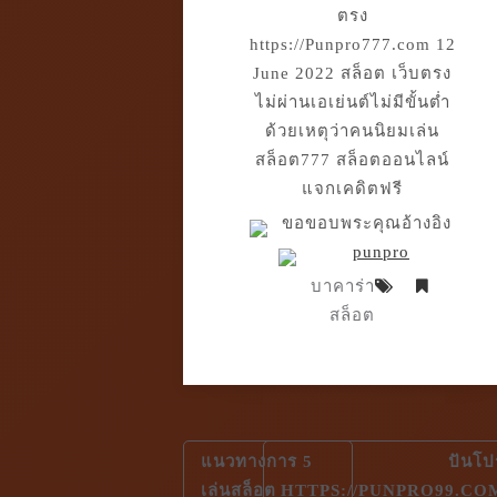
ตรง
https://Punpro777.com 12
June 2022 สล็อต เว็บตรง
ไม่ผ่านเอเย่นต์ไม่มีขั้นต่ำ
ด้วยเหตุว่าคนนิยมเล่น
สล็อต777 สล็อตออนไลน์
แจกเคดิตฟรี
ขอขอบพระคุณอ้างอิง
punpro
บาคาร่า
สล็อต
แน
5 แนวทางการ
ป
เล่นสล็อต
HTTPS://PUNPRO9