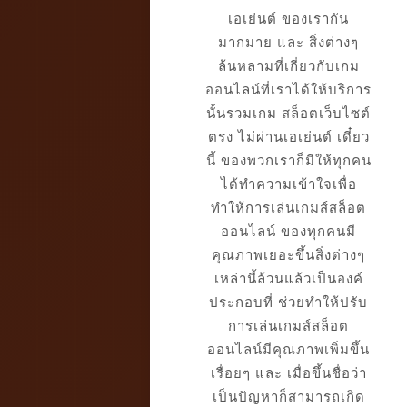
เอเย่นต์ ของเรากัน
มากมาย และ สิ่งต่างๆ
ล้นหลามที่เกี่ยวกับเกม
ออนไลน์ที่เราได้ให้บริการ
นั้นรวมเกม สล็อตเว็บไซต์
ตรง ไม่ผ่านเอเย่นต์ เดี๋ยว
นี้ ของพวกเราก็มีให้ทุกคน
ได้ทำความเข้าใจเพื่อ
ทำให้การเล่นเกมส์สล็อต
ออนไลน์ ของทุกคนมี
คุณภาพเยอะขึ้นสิ่งต่างๆ
เหล่านี้ล้วนแล้วเป็นองค์
ประกอบที่ ช่วยทำให้ปรับ
การเล่นเกมส์สล็อต
ออนไลน์มีคุณภาพเพิ่มขึ้น
เรื่อยๆ และ เมื่อขึ้นชื่อว่า
เป็นปัญหาก็สามารถเกิด