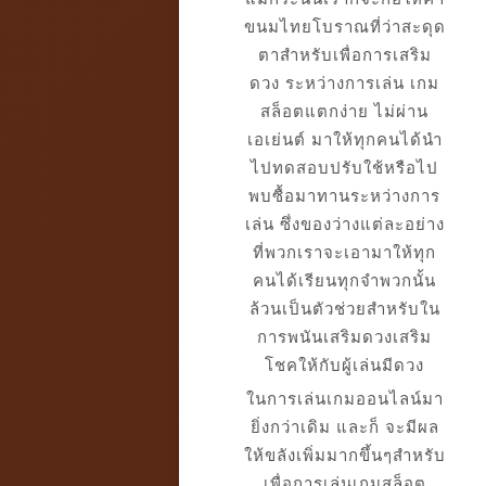
ขนมไทยโบราณที่ว่าสะดุด
ตาสำหรับเพื่อการเสริม
ดวง ระหว่างการเล่น เกม
สล็อตแตกง่าย ไม่ผ่าน
เอเย่นต์ มาให้ทุกคนได้นำ
ไปทดสอบปรับใช้หรือไป
พบซื้อมาทานระหว่างการ
เล่น ซึ่งของว่างแต่ละอย่าง
ที่พวกเราจะเอามาให้ทุก
คนได้เรียนทุกจำพวกนั้น
ล้วนเป็นตัวช่วยสำหรับใน
การพนันเสริมดวงเสริม
โชคให้กับผู้เล่นมีดวง
ในการเล่นเกมออนไลน์มา
ยิ่งกว่าเดิม และก็ จะมีผล
ให้ขลังเพิ่มมากขึ้นๆสำหรับ
เพื่อการเล่นเกมสล็อต