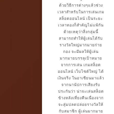
ด้วยวิธีการต่างๆแล้วช่วง
เวลาสำหรับในการเล่นเกม
สล็อตออนไลน์ เป็นระยะ
เวลาทองก็สำคัญไม่แพ้กัน
ด้วยเหตุว่าสิ่งกลุ่มนี้
สามารถทำให้ผู้เล่นได้รับ
รางวัลใหญ่มากมายก่าย
กอง จะมีผลให้ผู้เล่น
มากมายบรรลุเป้าหมาย
จากการเล่น เกมสล็อต
ออนไลน์ เว็บไซต์ใหญ่ ได้
เงินจริง ในอาเซียนมาแล้ว
จากนานัปการเสียงรับ
ประกันว่า น่าจะเล่นสล็อต
ข้างหลังเที่ยงคืนเนื่องจาก
จะสุ่มปลดปล่อยรางวัลให้
กับสมาชิก ผู้เล่นมากมาย