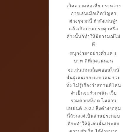
เกิดความห่อเหี่ยว ระหว่าง
การเล่นเมื่อเกิดปัญหา
ต่างๆพวกนี้ กำลังเล่นจู่ๆ
แล้วเกิดภาพกระตุกหรือ
ค้างนั้นก็ทำให้มีอารมณ์ไม่
ดี
สนุกง่ายๆอย่างต่ำแค่ 1
บาท ดีที่สุดแน่นอน
จะเล่นเกมสล็อตออนไลน์
นั้นผู้เล่นเยอะแยะเล่น รวม
ทั้ง ไม่รู้เรื่องว่าสถานที่ไหน
จำเป็นจะร่วมพนัน เว็บ
รวมค่ายสล็อต ไม่ผ่าน
เอเย่นต์ 2022 สิ่งต่างๆกลุ่ม
นี้ล้วนแต่เป็นส่วนประกอบ
ที่จะทำให้ผู้เล่นนั้นประสบ
ความสำเร็จ ได้ง่ายมาก