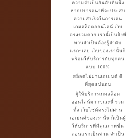
ความจำเป็นอันดับที่หนึ่ง
หากปรารถนาที่จะประสบ
ความสำเร็จในการเล่น
เกมสล็อตออนไลน์ เว็บ
ตรงรวมค่าย เรานี้เป็นสิ่งที่
ท่านจำเป็นต้องรู้ลำดับ
แรกๆเลย เว็บของเรานั้นก็
พร้อมให้บริการกับทุกคน
แบบ 100%
สล็อตไม่ผ่านเอเย่นต์ ดี
ที่สุดแน่นอน
ผู้ให้บริการเกมสล็อต
ออนไลน์มากขณะนี้ รวม
ทั้ง เว็บไซต์ตรงไม่ผ่าน
เอเย่นต์ของเรานั้น ก็เป็นผู้
ให้บริการที่มีคุณภาพขั้น
ตอนแรกเป็นท่าน จำเป็น