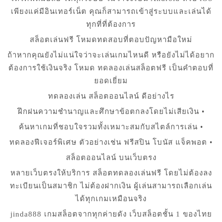
เพียงแค่มีอินเทอร์เน็ต คุณก็สามารถเข้าสู่ระบบและเ
ทุกที่ที่ต้องการ
สล็อตเล่นฟรี โหมดทดสอบที่ตอบปัญหามือใหม
ถ้าหากคุณยังไม่แน่ใจว่าจะเล่นเกมไหนดี หรือยังไม่
ต้องการใช้เงินจริง โหมด ทดลองเล่นสล็อตฟรี เป็นคำ
ยอดเยี่ยม
ทดลองเล่น สล็อตออนไลน์ ดีอย่างไร
สล็อตออนไลน์ บนเว็บตรง
หลายเว็บตรงให้บริการ สล็อตทดลองเล่นฟรี โดยไม่
ทะเบียนเป็นสมาชิก ไม่ต้องฝากเงิน ผู้เล่นสามารถเลื
ได้ทุกเกมเหมือนจริง
jinda888 เกมสล็อตจากทุกค่ายดัง เว็บสล็อตชั้น 1 