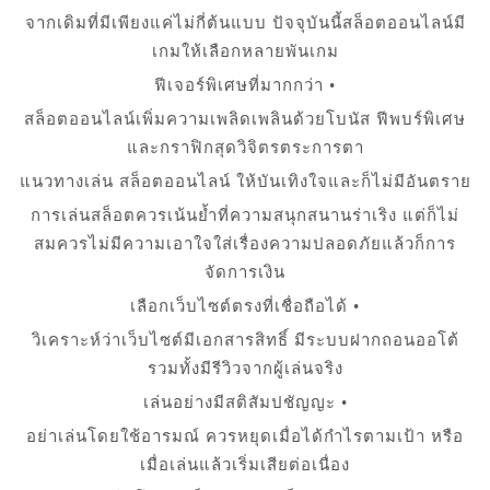
จากเดิมที่มีเพียงแค่ไม่กี่ต้นแบบ ปัจจุบันนี้สล็อตออน
เกมให้เลือกหลายพันเกม
• ฟีเจอร์พิเศษที่มากกว่า
สล็อตออนไลน์เพิ่มความเพลิดเพลินด้วยโบนัส ฟีพบร
และกราฟิกสุดวิจิตรตระการตา
แนวทางเล่น สล็อตออนไลน์ ให้บันเทิงใจและก็ไม่มีอ
การเล่นสล็อตควรเน้นย้ำที่ความสนุกสนานร่าเริง แต่
สมควรไม่มีความเอาใจใส่เรื่องความปลอดภัยแล้วก
จัดการเงิน
• เลือกเว็บไซต์ตรงที่เชื่อถือได้
วิเคราะห์ว่าเว็บไซต์มีเอกสารสิทธิ์ มีระบบฝากถอน
รวมทั้งมีรีวิวจากผู้เล่นจริง
• เล่นอย่างมีสติสัมปชัญญะ
อย่าเล่นโดยใช้อารมณ์ ควรหยุดเมื่อได้กำไรตามเป้า
เมื่อเล่นแล้วเริ่มเสียต่อเนื่อง