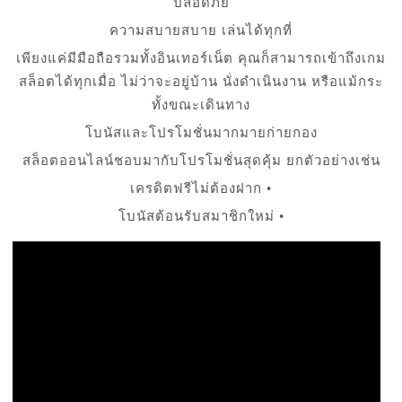
ปลอดภัย
ความสบายสบาย เล่นได้ทุกที่
เพียงแค่มีมือถือรวมทั้งอินเทอร์เน็ต คุณก็สามารถเข้า
สล็อตได้ทุกเมื่อ ไม่ว่าจะอยู่บ้าน นั่งดำเนินงาน หรือ
ทั้งขณะเดินทาง
โบนัสและโปรโมชั่นมากมายก่ายกอง
สล็อตออนไลน์ชอบมากับโปรโมชั่นสุดคุ้ม ยกตัวอย่า
• เครดิตฟรีไม่ต้องฝาก
• โบนัสต้อนรับสมาชิกใหม่