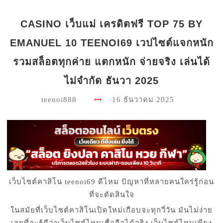
CASINO เว็บแม่ เครดิตฟรี TOP 75 
EMANUEL 10 TEENOI69 เวปไซต์แจก
รวมสล็อตทุกค่าย แตกหนัก จ่ายจริง เล่
ไม่จำกัด ธันวา 2025
teenoi888
16 ธันวาคม 2025
เว็บไซต์คาสิโน teenoi69 ดีไหม ปัญหาที่หลายคนใคร่ร
ที่จะตัดสินใจ
ในสมัยที่เว็บไซต์คาสิโนเปิดใหม่เกือบจะทุกวี่วัน มันไ
เลยที่จะรู้ดีว่าเว็บไซต์ไหนเชื่อถือได้จริง เว็บไซต์ไห