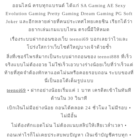
ออนไลน์ ครบทุกแบรนด์ ได้แก่ SA Gaming AE S
Evolution Gaming Pretty Gaming Dream Gaming P
Joker และอีกหลายค่ายที่คนประเทศไทยเคยชิน เรียก
อยากเล่นเกมแบบไหน ตรงนี้มีให้หมด
เรื่องระบบฝากถอนของเว็บ teenoi69 บอกเลยว่าไ
โปร่งใสกว่าเว็บไซต์ใหญ่บางเจ้าด้วยซ้ำ
สิ่งที่เซอร์ไพรส์มากเป็นระบบฝากถอนของ teenoi888 ท
จริงแบบไม่ต้องอวย ไม่ใช่เร็วเอวบางร่างน้อยเว็บที่ว่า
ท้ายที่สุดจำต้องทักหาแอดไม่นหรือคอยรอบถอน ระบบ
นี่เป็นออโต้เต็มรูปแบบ
teenoi69
• ฝากอย่างน้อยเริ่มแค่ 1 บาท เครดิตเข้าใ
ด้านใน 30 วินาที
• เบิกเงินไม่มีอย่างน้อย ถอนได้ตลอด 24 ชั่วโมง ไม่ม
ไม่มีอั้น
• ถอนเท่าไรก็ไม่เคยประสบพบปัญหา เงินเข้าบัญชีคร