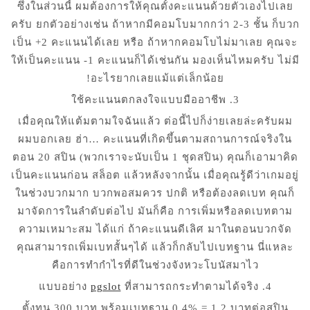
ซึ่งในส่วนนี้ ผมต้องการให้คุณตั้งคะแนนด้วยตัวเอง
ครับ ยกตัวอย่างเช่น ถ้าหากมีคอมโบมากกว่า 2-3 ชั้
เป็น +2 คะแนนได้เลย หรือ ถ้าหากคอมโบไม่มาเลย
ให้เป็นคะแนน -1 คะแนนก็ได้เช่นกัน มองเห็นไหมครับ
อะไรยากเลยแม้แต่เล็กน้อย!
3. ใช้คะแนนตกลงใจแบบมืออาชีพ
เมื่อคุณให้แต้มตามใจฉันแล้ว ต่อนี้ไปก็ง่ายเลยล่ะค
ผมบอกเลย ฮ่า… คะแนนที่เกิดขึ้นตามสถานการณ์จ
ตอน 20 สปิน (พวกเราจะนับเป็น 1 ชุดสปิน) คุณก็เอ
เป็นคะแนนก่อน สล็อต แล้วหลังจากนั้น เมื่อคุณรู้ดีว่า
ในช่วงบวกมาก บวกพอสมควร ปกติ หรือต้องลดเบท 
มาจัดการในลำดับต่อไป มันก็คือ การเพิ่มหรือลดเ
ความเหมาะสม ได้แก่ ถ้าคะแนนดีเลิศ มาในตอนบ
คุณสามารถเพิ่มเบทสั้นๆได้ แล้วก็กลับไปเบทฐาน นี
คือการทำกำไรที่ดีในช่วงจังหวะโบนัสมาไว
pgslot
ที่สามารถกระทำตามได้จริง
4. แ
ตั้งทุน 300 บาท พร้อมเบทฐาน 0.4% = 1.2 บาทต่อ