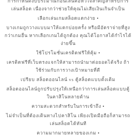
การกำหนดงบประมาณก่อนเล่นคือหัวใจสำคัญสำหร
เล่นสล็อต เนื่องจากว่าช่วยให้คุณไม่เสียเงินเกินจำ
• เลือกเล่นเกมสล็อตแตกง่าย
บางเกมถูกวางแบบมาให้แตกบ่อยครั้ง หรือมีอัตราจ่าย
กว่าเกมอื่น หากเลือกเกมได้ถูกต้อง คุณได้โอกาสได้
ง่ายขึ้น
• ใช้โปรโมชั่นเครดิตฟรีให้คุ้ม
เครดิตฟรีที่เว็บตรงแจกให้สามารถนำมาต่อยอดได้จร
ใช้ร่วมกับการวางเป้าหมายที่ดี
เปรียบ สล็อตออนไลน์ vs ตู้สล็อตแบบดั้งเดิม
สล็อตออนไลน์ถูกปรับปรุงให้เหนือกว่าการเล่นสล็อต
ในคาสิโนหลายด้าน
• ความสะดวกสำหรับในการเข้าถึง
ไม่จำเป็นที่ต้องเดินทางไปคาสิโน เพียงเปิดมือถือก็
เล่นสล็อตได้ทันที
• ความมากมายหลายของเกม