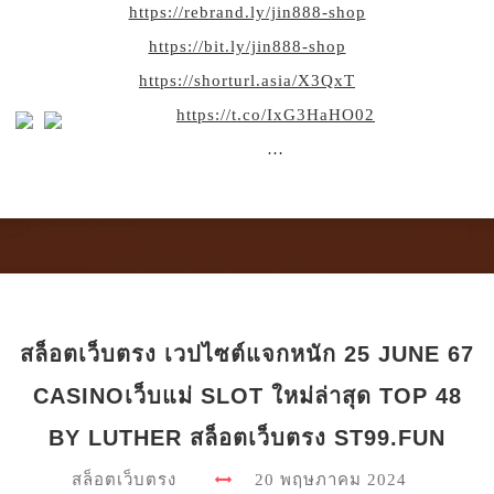
https://rebrand.ly/jin888-shop
https://bit.ly/jin888-shop
https://shorturl.asia/X3QxT
https://t.co/IxG3HaHO02
…
สล็อตเว็บตรง เวปไซต์แจกหนัก 25 JUN
CASINOเว็บแม่ SLOT ใหม่ล่าสุด TOP
BY LUTHER สล็อตเว็บตรง ST99.F
สล็อตเว็บตรง
20 พฤษภาคม 2024