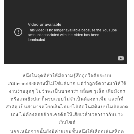
หนึ่งในจุดที่ทำให้มีความรู้สึกถูกใจคือระบบ
เกมteenoi888ตรงนี้ไม่ใช่แค่มาก แต่ว่าถูกจัดวางมาใ
งานง่ายสุดๆ ไม่ว่าจะเป็นบาคาร่า สล็อต รูเล็ต เสือ
หรือเกมยิงปลาก็ครบแบบไม่จำเป็นต้องหาเพิ่ม และก
สำคัญเป็นสามารถโยกเงินไปมาได้อัตโนมัติแบบไม่
เอง ไม่ต้องคอยย้ายเครดิตให้เสียเวล่ำเวลาราวกั
เว็บไซต์
นอกเหนือจากนั้นยังมีค่ายเกมชั้นหนึ่งให้เลือกเล่นส